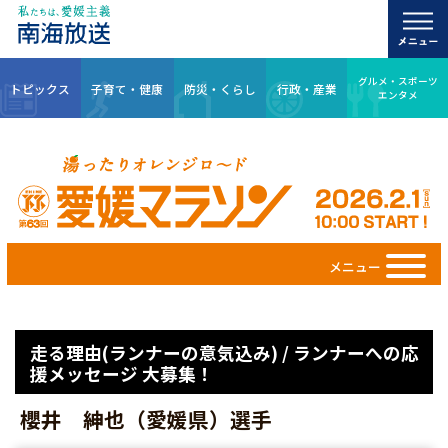
グルメ・スポーツ
トピックス
子育て・健康
防災・くらし
行政・産業
エンタメ
メニュー
走る理由(ランナーの意気込み) / ランナーへの応
援メッセージ 大募集！
櫻井 紳也（愛媛県）選手