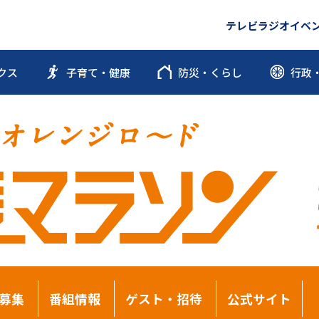
テレビ
ラジオ
イベ
クス
子育て・健康
防災・くらし
行政
募集
番組情報
ゲスト・招待
公式サイト