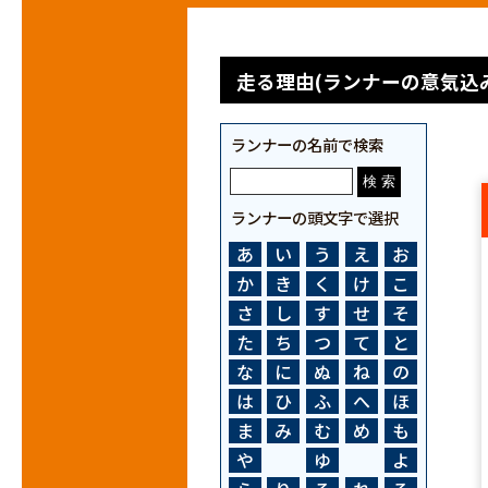
走る理由(ランナーの意気込み
ランナーの名前で検索
ランナーの頭文字で選択
あ
い
う
え
お
か
き
く
け
こ
さ
し
す
せ
そ
た
ち
つ
て
と
な
に
ぬ
ね
の
は
ひ
ふ
へ
ほ
ま
み
む
め
も
や
ゆ
よ