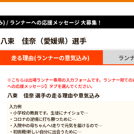
) / ランナーへの応援メッセージ 大募集！
八束 佳奈（愛媛県）選手
走る理由(ランナーの意気込み)
ラン
※こちらは出場ランナー専用の入力フォームです。ランナー宛ての
への応援メッセージ】タブを選んでください。
八束 佳奈 選手の走る理由や意気込み
入力例
・小学校の教員です。生徒にナイショで…
・コロナの逆境に打ち勝つために…
・入院中の母ちゃんへ!走りで元気を届けるので…
・初挑戦!新しい自分に出会うために…