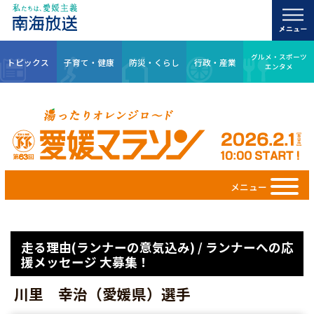
グルメ・スポーツ
トピックス
子育て・健康
防災・くらし
行政・産業
エンタメ
メニュー
走る理由(ランナーの意気込み) / ランナーへの応
援メッセージ 大募集！
川里 幸治（愛媛県）選手