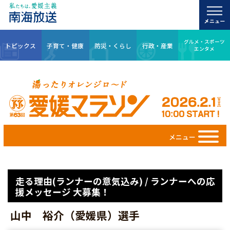
グルメ・スポーツ
トピックス
子育て・健康
防災・くらし
行政・産業
エンタメ
メニュー
走る理由(ランナーの意気込み) / ランナーへの応
援メッセージ 大募集！
山中 裕介（愛媛県）選手