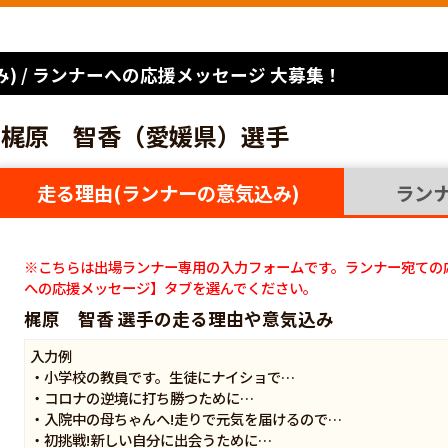
) / ランナーへの応援メッセージ 大募集！
梶原 智香（愛媛県）選手
走る理由(ランナーの意気込み)
ラン
※こちらは出場ランナー専用の入力フォームです。ランナー宛ての
への応援メッセージ】タブを選んでください。
梶原 智香 選手の走る理由や意気込み
入力例
・小学校の教員です。生徒にナイショで…
・コロナの逆境に打ち勝つために…
・入院中の母ちゃんへ!走りで元気を届けるので…
・初挑戦!新しい自分に出会うために…