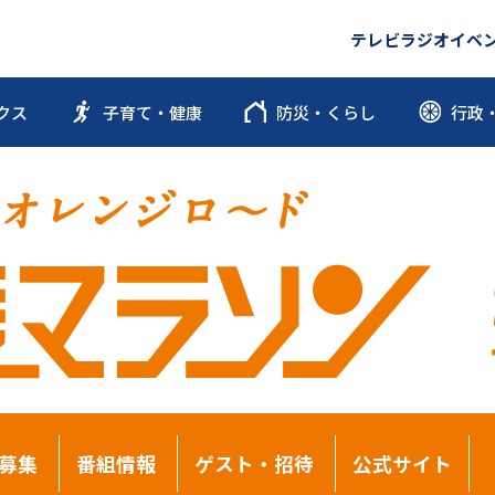
テレビ
ラジオ
イベ
クス
子育て・健康
防災・くらし
行政
募集
番組情報
ゲスト・招待
公式サイト