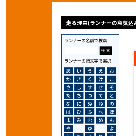
走る理由(ランナーの意気込み
ランナーの名前で検索
ランナーの頭文字で選択
あ
い
う
え
お
か
き
く
け
こ
さ
し
す
せ
そ
た
ち
つ
て
と
な
に
ぬ
ね
の
は
ひ
ふ
へ
ほ
ま
み
む
め
も
や
ゆ
よ