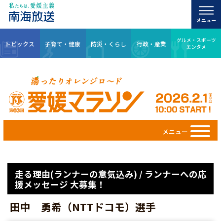
グルメ・スポーツ
トピックス
子育て・健康
防災・くらし
行政・産業
エンタメ
メニュー
走る理由(ランナーの意気込み) / ランナーへの応
援メッセージ 大募集！
田中 勇希（NTTドコモ）選手