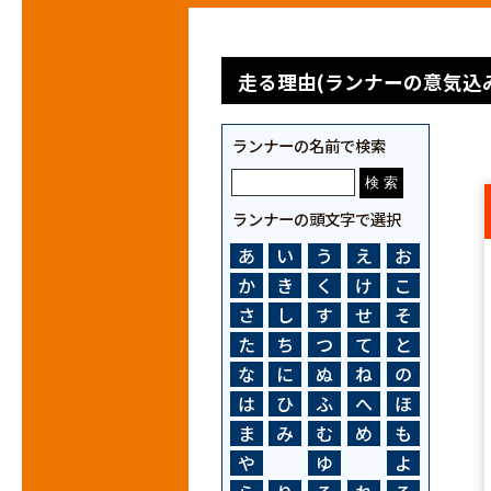
走る理由(ランナーの意気込み
ランナーの名前で検索
ランナーの頭文字で選択
あ
い
う
え
お
か
き
く
け
こ
さ
し
す
せ
そ
た
ち
つ
て
と
な
に
ぬ
ね
の
は
ひ
ふ
へ
ほ
ま
み
む
め
も
や
ゆ
よ