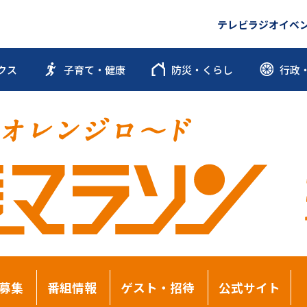
テレビ
ラジオ
イベ
クス
子育て・健康
防災・くらし
行政
募集
番組情報
ゲスト・招待
公式サイト