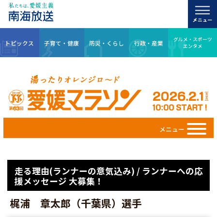
グルメ・スポーツ
トピックス
子育て・健康
防災・くらし
行政・産業
エンタメ
メニュー
走る理由(ランナーの意気込み) / ランナーへの応
援メッセージ 大募集！
梶浦 章太郎（千葉県）選手