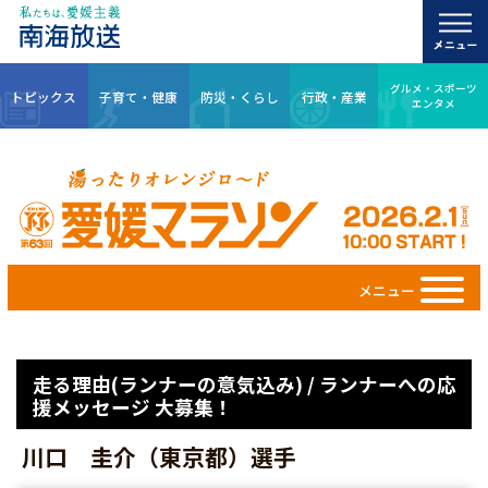
グルメ・スポーツ
トピックス
子育て・健康
防災・くらし
行政・産業
エンタメ
メニュー
走る理由(ランナーの意気込み) / ランナーへの応
援メッセージ 大募集！
川口 圭介（東京都）選手