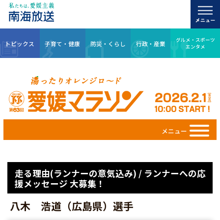
グルメ・スポーツ
トピックス
子育て・健康
防災・くらし
行政・産業
エンタメ
メニュー
走る理由(ランナーの意気込み) / ランナーへの応
援メッセージ 大募集！
八木 浩道（広島県）選手