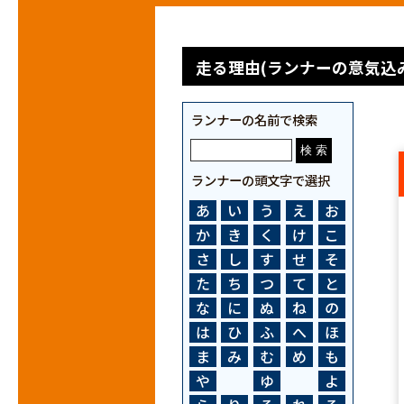
走る理由(ランナーの意気込み
ランナーの名前で検索
ランナーの頭文字で選択
あ
い
う
え
お
か
き
く
け
こ
さ
し
す
せ
そ
た
ち
つ
て
と
な
に
ぬ
ね
の
は
ひ
ふ
へ
ほ
ま
み
む
め
も
や
ゆ
よ