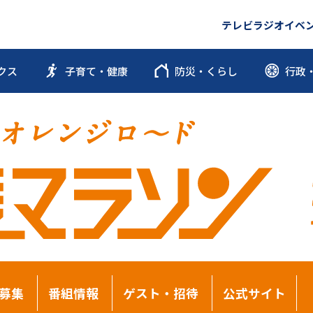
テレビ
ラジオ
イベ
クス
子育て・健康
防災・くらし
行政
募集
番組情報
ゲスト・招待
公式サイト