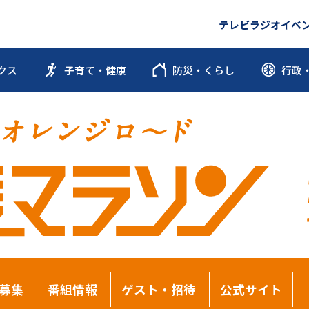
テレビ
ラジオ
イベ
クス
子育て・健康
防災・くらし
行政
募集
番組情報
ゲスト・招待
公式サイト