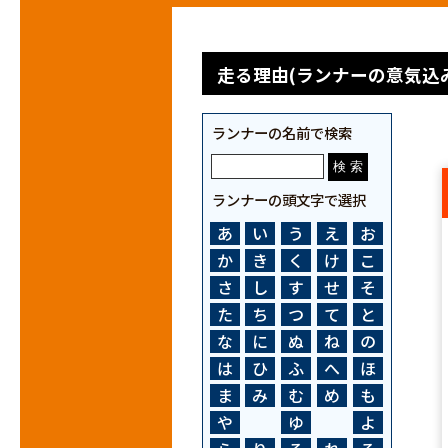
走る理由(ランナーの意気込み
ランナーの名前で検索
ランナーの頭文字で選択
あ
い
う
え
お
か
き
く
け
こ
さ
し
す
せ
そ
た
ち
つ
て
と
な
に
ぬ
ね
の
は
ひ
ふ
へ
ほ
ま
み
む
め
も
や
ゆ
よ