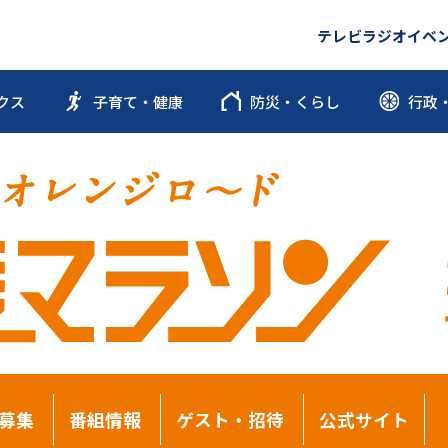
テレビ
ラジオ
イベ
クス
子育て・健康
防災・くらし
行政
募集
番組情報
ゲスト・招待
公式サイト