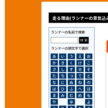
走る理由(ランナーの意気込み
ランナーの名前で検索
ランナーの頭文字で選択
あ
い
う
え
お
か
き
く
け
こ
さ
し
す
せ
そ
た
ち
つ
て
と
な
に
ぬ
ね
の
は
ひ
ふ
へ
ほ
ま
み
む
め
も
や
ゆ
よ