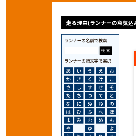
走る理由(ランナーの意気込み
ランナーの名前で検索
ランナーの頭文字で選択
あ
い
う
え
お
か
き
く
け
こ
さ
し
す
せ
そ
た
ち
つ
て
と
な
に
ぬ
ね
の
は
ひ
ふ
へ
ほ
ま
み
む
め
も
や
ゆ
よ