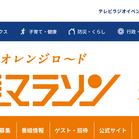
テレビ
ラジオ
イベ
クス
子育て・健康
防災・くらし
行政
募集
番組情報
ゲスト・招待
公式サイト