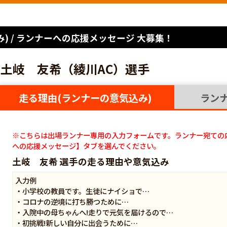
) / ランナーへの応援メッセージ 大募集！
土岐 友希（綾川AC）選手
走る理由(ランナーの意気込み)
ラン
※こちらは出場ランナー専用の入力フォームです。ランナー宛ての
への応援メッセージ】タブを選んでください。
土岐 友希 選手の走る理由や意気込み
入力例
・小学校の教員です。生徒にナイショで…
・コロナの逆境に打ち勝つために…
・入院中の母ちゃんへ!走りで元気を届けるので…
・初挑戦!新しい自分に出会うために…