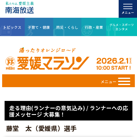
グルメ・スポーツ
トピックス
子育て・健康
防災・くらし
行政・産業
エンタメ
メニュー
走る理由(ランナーの意気込み) / ランナーへの応
援メッセージ 大募集！
藤堂 太（愛媛県）選手