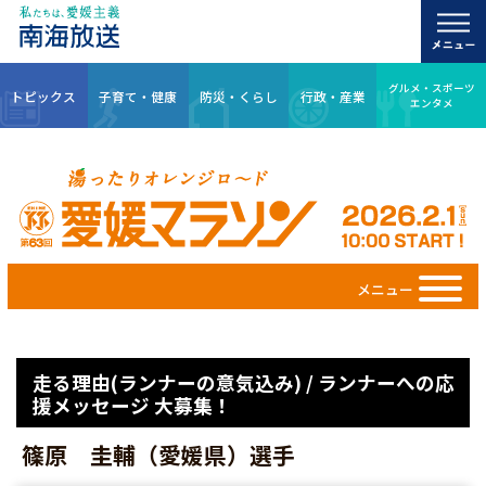
グルメ・スポーツ
トピックス
子育て・健康
防災・くらし
行政・産業
エンタメ
メニュー
走る理由(ランナーの意気込み) / ランナーへの応
援メッセージ 大募集！
篠原 圭輔（愛媛県）選手