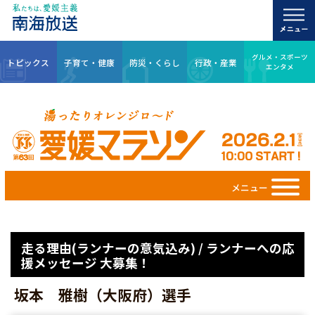
グルメ・スポーツ
トピックス
子育て・健康
防災・くらし
行政・産業
エンタメ
メニュー
走る理由(ランナーの意気込み) / ランナーへの応
援メッセージ 大募集！
坂本 雅樹（大阪府）選手