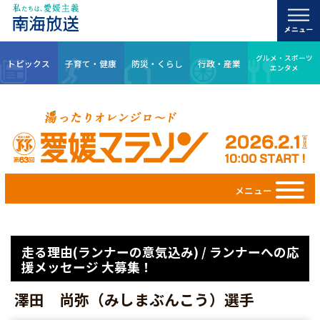
グルメ・スポーツ
トピックス
子育て・健康
防災・くらし
行政・産業
エンタメ
メニュー
走る理由(ランナーの意気込み) / ランナーへの応
援メッセージ 大募集！
澤田 尚弥（みしまぶんこう）選手