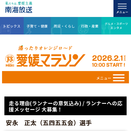
グルメ・スポーツ
トピックス
子育て・健康
防災・くらし
行政・産業
エンタメ
メニュー
走る理由(ランナーの意気込み) / ランナーへの応
援メッセージ 大募集！
安永 正太（五四五五会）選手