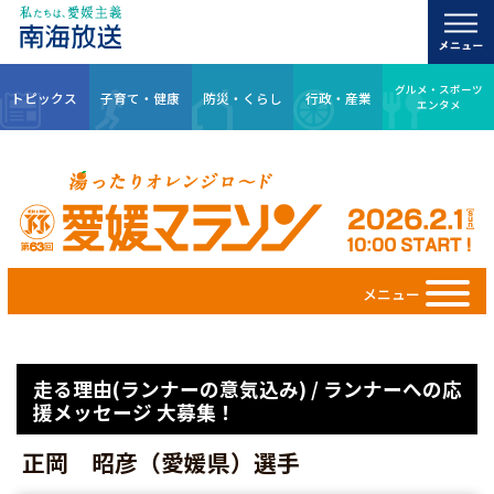
グルメ・スポーツ
トピックス
子育て・健康
防災・くらし
行政・産業
エンタメ
メニュー
走る理由(ランナーの意気込み) / ランナーへの応
援メッセージ 大募集！
正岡 昭彦（愛媛県）選手