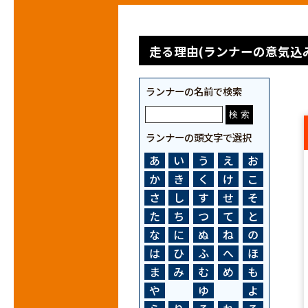
走る理由(ランナーの意気込み
ランナーの名前で検索
ランナーの頭文字で選択
あ
い
う
え
お
か
き
く
け
こ
さ
し
す
せ
そ
た
ち
つ
て
と
な
に
ぬ
ね
の
は
ひ
ふ
へ
ほ
ま
み
む
め
も
や
ゆ
よ