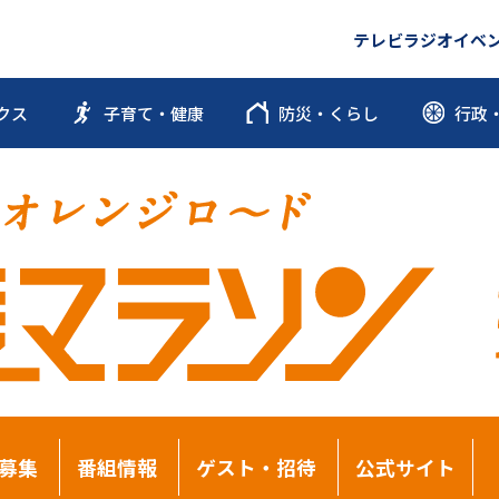
テレビ
ラジオ
イベ
クス
子育て・健康
防災・くらし
行政
募集
番組情報
ゲスト・招待
公式サイト