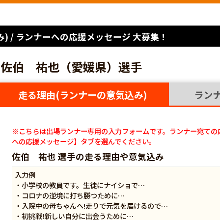
) / ランナーへの応援メッセージ 大募集！
佐伯 祐也（愛媛県）選手
走る理由(ランナーの意気込み)
ラン
※こちらは出場ランナー専用の入力フォームです。ランナー宛ての
への応援メッセージ】タブを選んでください。
佐伯 祐也 選手の走る理由や意気込み
入力例
・小学校の教員です。生徒にナイショで…
・コロナの逆境に打ち勝つために…
・入院中の母ちゃんへ!走りで元気を届けるので…
・初挑戦!新しい自分に出会うために…