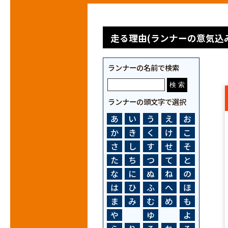
走る理由(ランナーの意気込み
ランナーの名前で検索
ランナーの頭文字で選択
あ
い
う
え
お
か
き
く
け
こ
さ
し
す
せ
そ
た
ち
つ
て
と
な
に
ぬ
ね
の
は
ひ
ふ
へ
ほ
ま
み
む
め
も
や
ゆ
よ