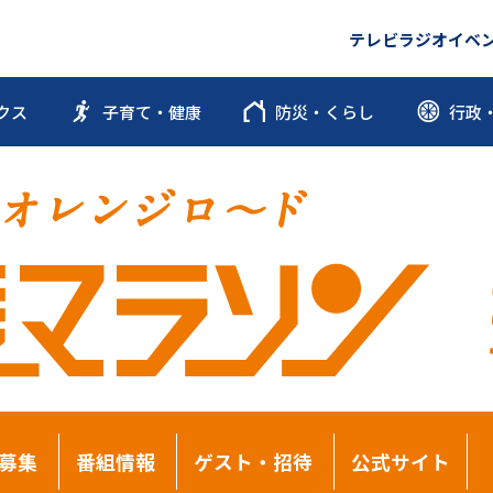
テレビ
ラジオ
イベ
クス
子育て・健康
防災・くらし
行政
募集
番組情報
ゲスト・招待
公式サイト