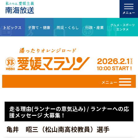
グルメ・スポーツ
トピックス
子育て・健康
防災・くらし
行政・産業
エンタメ
メニュー
走る理由(ランナーの意気込み) / ランナーへの応
援メッセージ 大募集！
亀井 昭三（松山南高校教員）選手