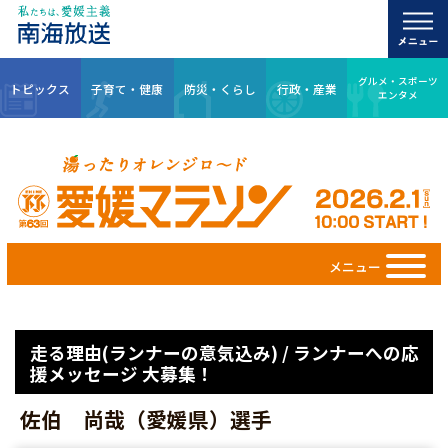
グルメ・スポーツ
トピックス
子育て・健康
防災・くらし
行政・産業
エンタメ
メニュー
走る理由(ランナーの意気込み) / ランナーへの応
援メッセージ 大募集！
佐伯 尚哉（愛媛県）選手