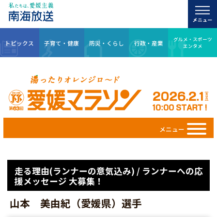
グルメ・スポーツ
トピックス
子育て・健康
防災・くらし
行政・産業
エンタメ
メニュー
走る理由(ランナーの意気込み) / ランナーへの応
援メッセージ 大募集！
山本 美由紀（愛媛県）選手