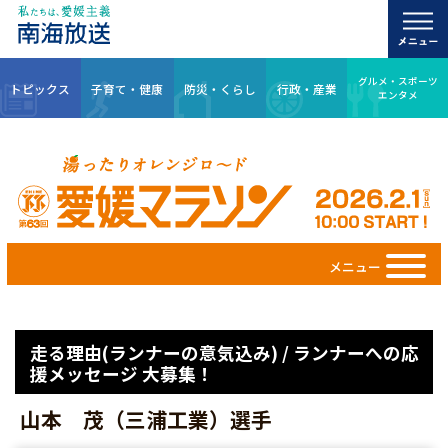
グルメ・スポーツ
トピックス
子育て・健康
防災・くらし
行政・産業
エンタメ
メニュー
走る理由(ランナーの意気込み) / ランナーへの応
援メッセージ 大募集！
山本 茂（三浦工業）選手