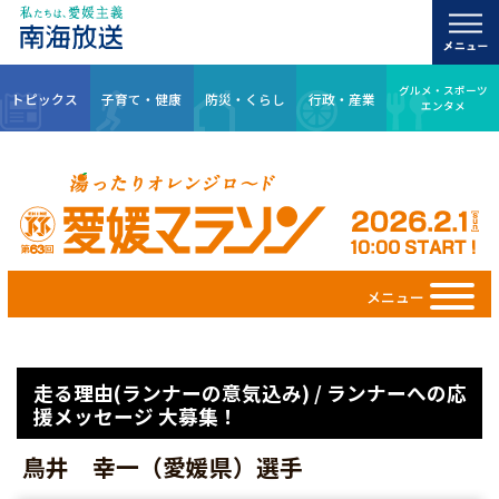
グルメ・スポーツ
トピックス
子育て・健康
防災・くらし
行政・産業
エンタメ
メニュー
走る理由(ランナーの意気込み) / ランナーへの応
援メッセージ 大募集！
鳥井 幸一（愛媛県）選手