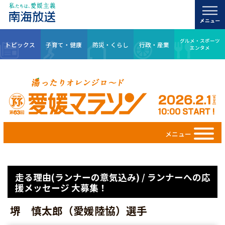
グルメ・スポーツ
トピックス
子育て・健康
防災・くらし
行政・産業
エンタメ
メニュー
走る理由(ランナーの意気込み) / ランナーへの応
援メッセージ 大募集！
堺 慎太郎（愛媛陸協）選手