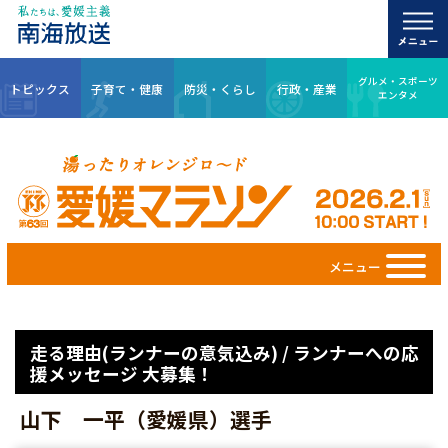
グルメ・スポーツ
トピックス
子育て・健康
防災・くらし
行政・産業
エンタメ
メニュー
走る理由(ランナーの意気込み) / ランナーへの応
援メッセージ 大募集！
山下 一平（愛媛県）選手