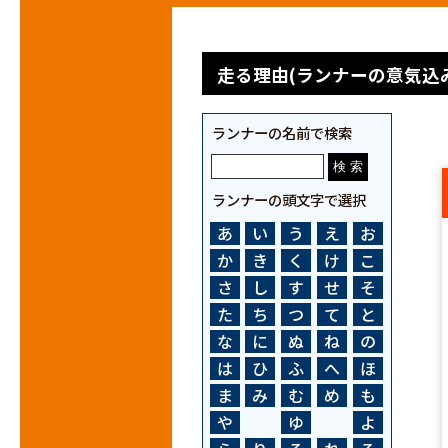
走る理由(ランナーの意気込み
ランナーの名前で検索
ランナーの頭文字で選択
あ
い
う
え
お
か
き
く
け
こ
さ
し
す
せ
そ
た
ち
つ
て
と
な
に
ぬ
ね
の
は
ひ
ふ
へ
ほ
ま
み
む
め
も
や
ゆ
よ