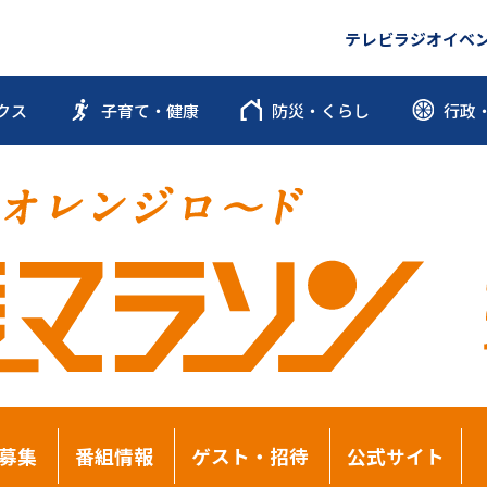
テレビ
ラジオ
イベ
クス
子育て・健康
防災・くらし
行政
募集
番組情報
ゲスト・招待
公式サイト