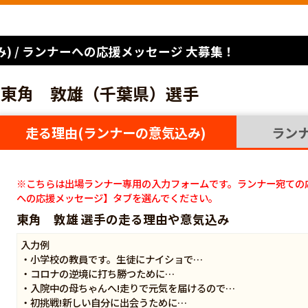
) / ランナーへの応援メッセージ 大募集！
東角 敦雄（千葉県）選手
走る理由(ランナーの意気込み)
ラン
※こちらは出場ランナー専用の入力フォームです。ランナー宛ての
への応援メッセージ】タブを選んでください。
東角 敦雄 選手の走る理由や意気込み
入力例
・小学校の教員です。生徒にナイショで…
・コロナの逆境に打ち勝つために…
・入院中の母ちゃんへ!走りで元気を届けるので…
・初挑戦!新しい自分に出会うために…