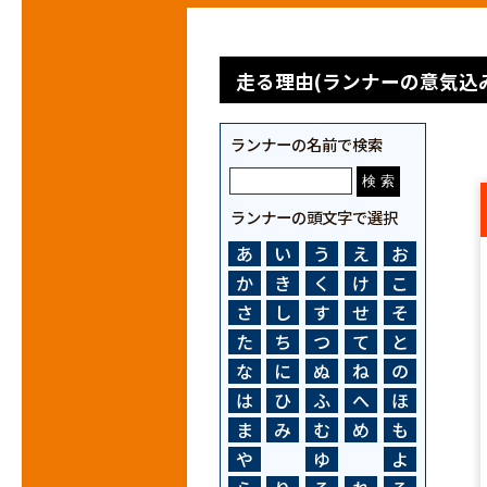
走る理由(ランナーの意気込み
ランナーの名前で検索
ランナーの頭文字で選択
あ
い
う
え
お
か
き
く
け
こ
さ
し
す
せ
そ
た
ち
つ
て
と
な
に
ぬ
ね
の
は
ひ
ふ
へ
ほ
ま
み
む
め
も
や
ゆ
よ