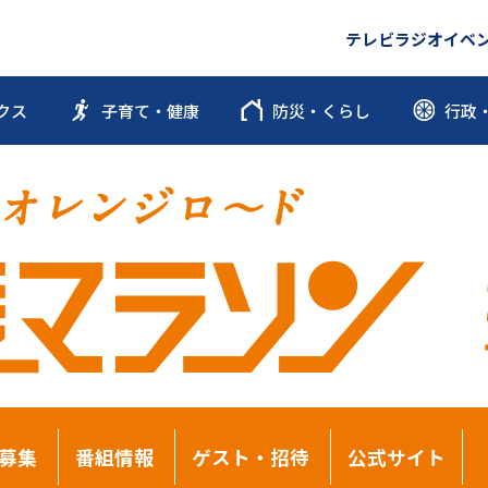
テレビ
ラジオ
イベ
クス
子育て・健康
防災・くらし
行政
募集
番組情報
ゲスト・招待
公式サイト