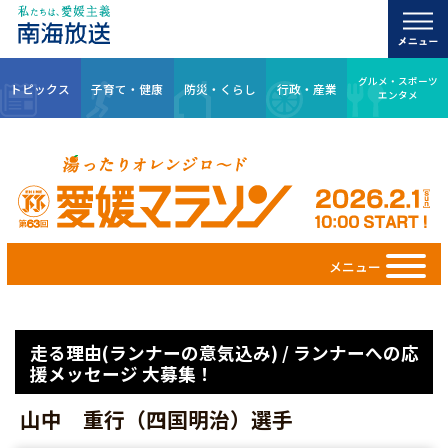
グルメ・スポーツ
トピックス
子育て・健康
防災・くらし
行政・産業
エンタメ
メニュー
走る理由(ランナーの意気込み) / ランナーへの応
援メッセージ 大募集！
山中 重行（四国明治）選手