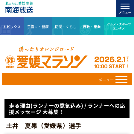
グルメ・スポーツ
トピックス
子育て・健康
防災・くらし
行政・産業
エンタメ
メニュー
走る理由(ランナーの意気込み) / ランナーへの応
援メッセージ 大募集！
土井 夏果（愛媛県）選手