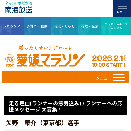
グルメ・スポーツ
トピックス
子育て・健康
防災・くらし
行政・産業
エンタメ
メニュー
走る理由(ランナーの意気込み) / ランナーへの応
援メッセージ 大募集！
矢野 康介（東京都）選手