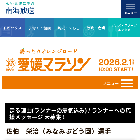
グルメ・スポーツ
トピックス
子育て・健康
防災・くらし
行政・産業
エンタメ
メニュー
走る理由(ランナーの意気込み) / ランナーへの応
援メッセージ 大募集！
佐伯 栄治（みなみぶどう園）選手