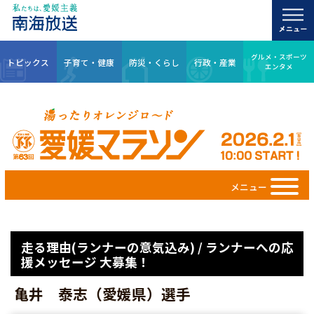
グルメ・スポーツ
トピックス
子育て・健康
防災・くらし
行政・産業
エンタメ
メニュー
走る理由(ランナーの意気込み) / ランナーへの応
援メッセージ 大募集！
亀井 泰志（愛媛県）選手