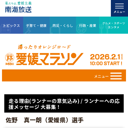
グルメ・スポーツ
トピックス
子育て・健康
防災・くらし
行政・産業
エンタメ
メニュー
走る理由(ランナーの意気込み) / ランナーへの応
援メッセージ 大募集！
佐野 真一朗（愛媛県）選手