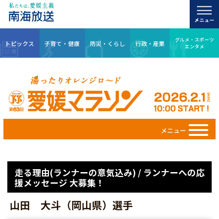
グルメ・スポーツ
トピックス
子育て・健康
防災・くらし
行政・産業
エンタメ
メニュー
走る理由(ランナーの意気込み) / ランナーへの応
援メッセージ 大募集！
山田 大斗（岡山県）選手