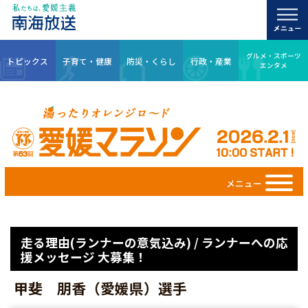
グルメ・スポーツ
トピックス
子育て・健康
防災・くらし
行政・産業
エンタメ
メニュー
走る理由(ランナーの意気込み) / ランナーへの応
援メッセージ 大募集！
甲斐 朋香（愛媛県）選手