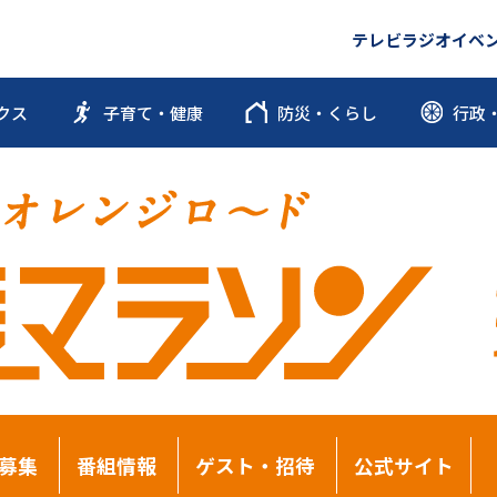
テレビ
ラジオ
イベ
クス
子育て・健康
防災・くらし
行政
募集
番組情報
ゲスト・招待
公式サイト