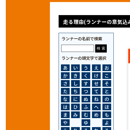
走る理由(ランナーの意気込み
ランナーの名前で検索
ランナーの頭文字で選択
あ
い
う
え
お
か
き
く
け
こ
さ
し
す
せ
そ
た
ち
つ
て
と
な
に
ぬ
ね
の
は
ひ
ふ
へ
ほ
ま
み
む
め
も
や
ゆ
よ