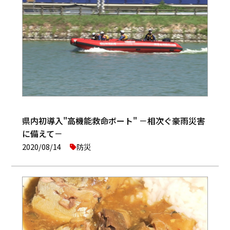
県内初導入"高機能救命ボート" －相次ぐ豪雨災害
に備えて－
2020/08/14
防災