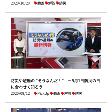
2020/10/20
動画
解説
防災
防災や避難の "そうなんだ！" －9月1日防災の日
に合わせて知ろう－
2020/09/12
PickUp
動画
解説
防災