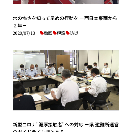
水の怖さを知って早めの行動を －西日本豪雨から
２年－
2020/07/13
動画
解説
防災
新型コロナ"濃厚接触者"への対応 －県 避難所運営
のガイドラインまとめる－