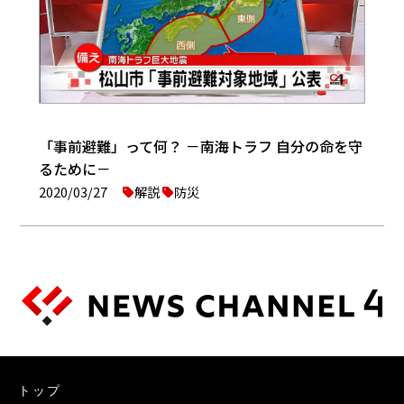
「事前避難」って何？ －南海トラフ 自分の命を守
るために－
2020/03/27
解説
防災
トップ