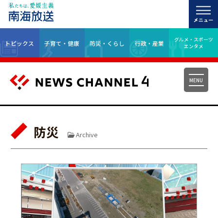
グルメ・スポーツ
トピックス
子育て・健康
防災・くらし
行政・産業
エンタメ
MENU
防災
Archive