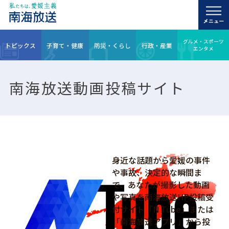
グルメ・スポーツ
トピックス
子育て・健康
防災・くらし
行政・産業
エンタメ
南海放送動画投稿サイト
身近な話題から愛媛の事件
や事故、決定的な瞬間ま
で、あなたが撮影した動画
や写真を南海放送HP投稿受
付サイト「N Tube」または
「南海放送アプリ」から投