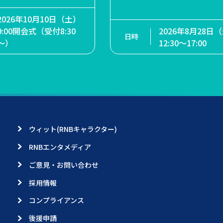
2026年9月20日（
026年10月3日（土）4日
2026年10月10日（土）
2026年7月18日（土
①12:45開演（12:1
日）24日（土）25日
9:00開会式（受付8:30
月23日（水・祝）9:
場）②16:15開演（1
2026年8月28日
日）14:00～
～）
18:00（最終入場 17:
開場）
12:30～17:00
ウィット(RNBキャラクター)
RNBエンタメディア
ご意見・お問い合わせ
採用情報
コンプライアンス
後援申請