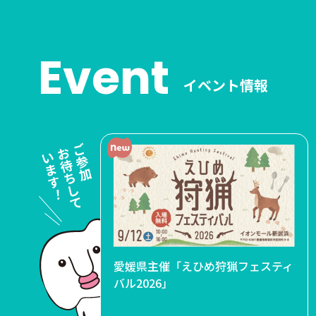
Event
イベント情報
年記念事業
年記念事業
「ラジオマンの憂鬱・リスナー集
愛媛県主催「えひめ狩猟フェスティ
・チャリテ
ン・チャリテ
会」松山ランチ会
バル2026」
つなぐ”
つなぐ”