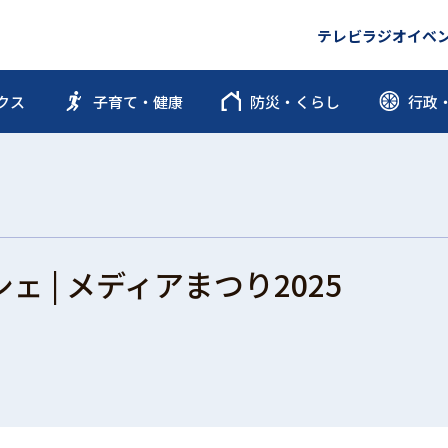
テレビ
ラジオ
イベ
クス
子育て・健康
防災・くらし
行政
 | メディアまつり2025