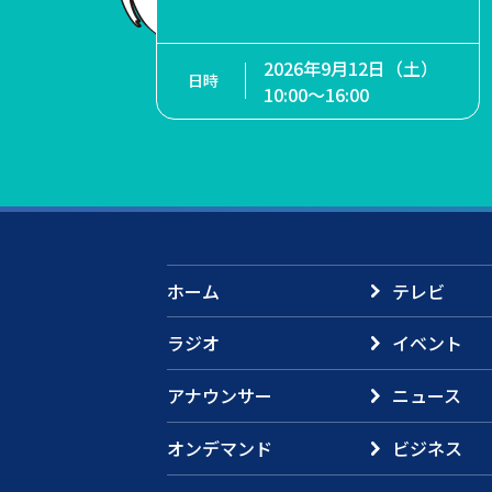
18日（金）
月18日（金）
:30〜記念講
8:30〜記念講
2026年10月4日（日）
19:30〜チ
】19:30〜チ
13:00～15:00（12:00～受
2026年9月12日（土）
イタル
サイタル
付）
10:00～16:00
ホーム
テレビ
ラジオ
イベント
アナウンサー
ニュース
オンデマンド
ビジネス