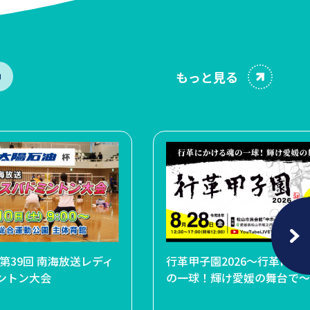
もっと見る
中
地球へ～ピアノコンサー
第39回 南海放送レディ
石村嘉成展 いきものだいすき
爆笑！！お笑いフェスin松山
行革甲子園2026～行革にか
ントン大会
2026えひめー
の一球！輝け愛媛の舞台で～