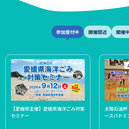
参加受付中
開催間近
開催
障がい者芸術文化祭 パラアートえ
【愛媛県主催】愛媛県海洋ごみ対策
半﨑美子「
太陽石油杯 
ひめ2026 パラアート×グルメフ
セミナー
ト～」
ースバドミ
ェス ネクストアーティスト・ステ