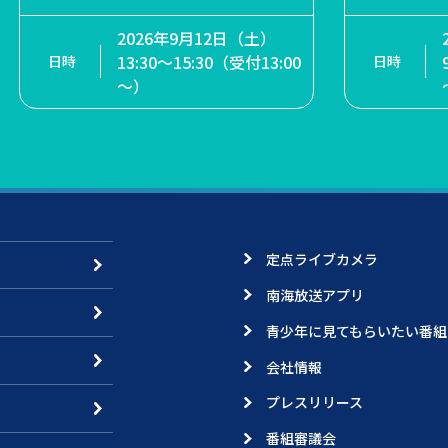
ージパフォーマンス 参加者・参加
団体募集！
2026年9月12日（土）
2
2026年10月24日（土）・
13:30～15:30（受付13:00
（
10月25日（日）
～）
（
定点ライブカメラ
南海放送アプリ
青少年に見てもらいたい番組
会社情報
プレスリリース
番組審議会