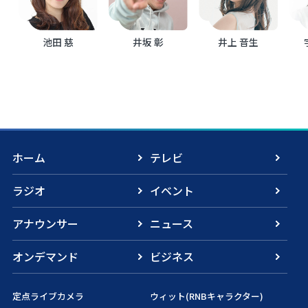
池田 慈
井坂 彰
井上 音生
ホーム
テレビ
ラジオ
イベント
アナウンサー
ニュース
オンデマンド
ビジネス
定点ライブカメラ
ウィット(RNBキャラクター)