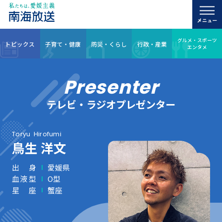
グルメ・スポーツ
トピックス
子育て・健康
防災・くらし
行政・産業
エンタメ
Presenter
テレビ・ラジオプレゼンター
Toryu
Hirofumi
鳥生 洋文
出身
愛媛県
血液型
O型
星座
蟹座