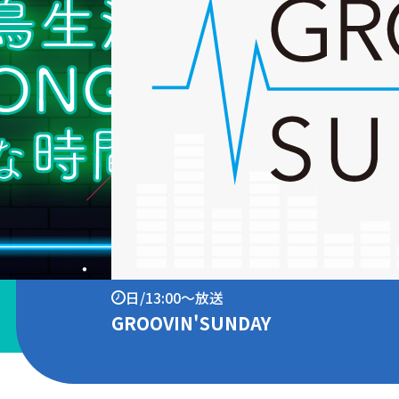
日/13:00～放送
GROOVIN'SUNDAY