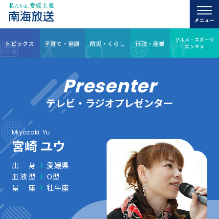
グルメ・スポーツ
トピックス
子育て・健康
防災・くらし
行政・産業
エンタメ
Presenter
テレビ・ラジオプレゼンター
Miyazaki
Yu
宮崎 ユウ
出身
愛媛県
血液型
O型
星座
牡牛座