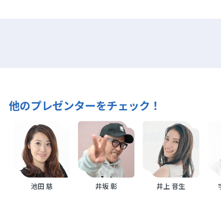
他のプレゼンターをチェック！
池田 慈
井坂 彰
井上 音生