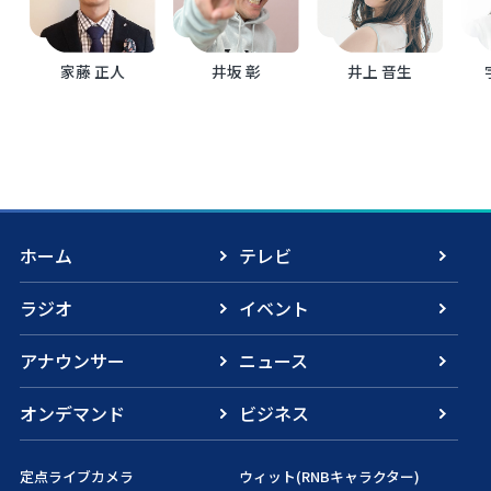
家藤 正人
井坂 彰
井上 音生
ホーム
テレビ
ラジオ
イベント
アナウンサー
ニュース
オンデマンド
ビジネス
定点ライブカメラ
ウィット(RNBキャラクター)