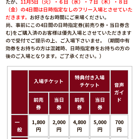
たが、
11月5日（火）・６日（水）・７日（木）・８日
（金）の4日間は日時指定なしのフリー入場とさせていた
だきます。
お好きなお時間にご来場ください。
尚、事前にこの4日間の日時指定券(前売り券・当日券含
む)をご購入済のお客様は優先入場とさせていただきます
ので受付でご提示の上、ご入場下さいませ。（期間中有
効券をお持ちの方は混雑時、日時指定券をお持ちの方の
後のご入場となります。ご了承ください。）
特典付き入場
入場チケット
チケット
音声
ガイ
前売
当日
前売
当日
ド
券
券
券
券
一
1,800
2,000
4,800
5,000
700
般
円
円
円
円
円