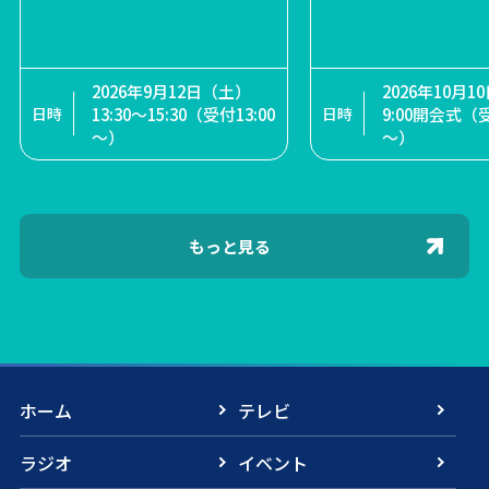
ートギャラリー推進事業 展
示作品募集
2026年9月20日（日）
①12:45開演（12:15開
2026年9月12日（土）
2026年11月12日（木）2
2026年10月
18日（土）～9
場）②16:15開演（15:45
13:30～15:30（受付13:00
2026年6月14日（日）募
回公演 1回目13:30～ / 2
9:00開会式（受
）
開場）
～）
集締め切り
回目18:00～
～）
もっと見る
ホーム
テレビ
ラジオ
イベント