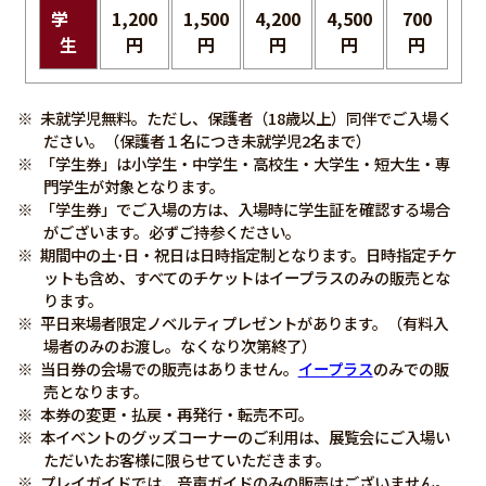
学
1,200
1,500
4,200
4,500
700
生
円
円
円
円
円
未就学児無料。ただし、保護者（18歳以上）同伴でご入場く
ださい。（保護者１名につき未就学児2名まで）
「学生券」は小学生・中学生・高校生・大学生・短大生・専
門学生が対象となります。
「学生券」でご入場の方は、入場時に学生証を確認する場合
がございます。必ずご持参ください。
期間中の土･日・祝日は日時指定制となります。日時指定チケ
ットも含め、すべてのチケットはイープラスのみの販売とな
ります。
平日来場者限定ノベルティプレゼントがあります。（有料入
場者のみのお渡し。なくなり次第終了）
当日券の会場での販売はありません。
イープラス
のみでの販
売となります。
本券の変更・払戻・再発行・転売不可。
本イベントのグッズコーナーのご利用は、展覧会にご入場い
ただいたお客様に限らせていただきます。
プレイガイドでは、音声ガイドのみの販売はございません。