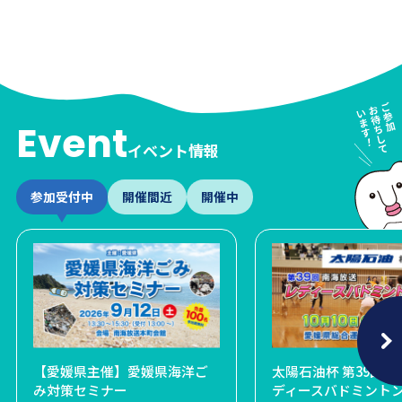
Event
イベント情報
参加受付中
開催間近
開催中
026
！お笑いフェスin松山
【愛媛県主催】愛媛県海洋ご
障がい者芸術文化祭 パラア
宝塚歌劇宙組全国ツアー 松山
太陽石油杯 第39回 
第63
み対策セミナー
ートえひめ2026 まちなかア
公演
ディースバドミント
テスト