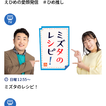
えひめの愛顔発信 ＃ひめ推し
日曜 12:55～
ミズタのレシピ！