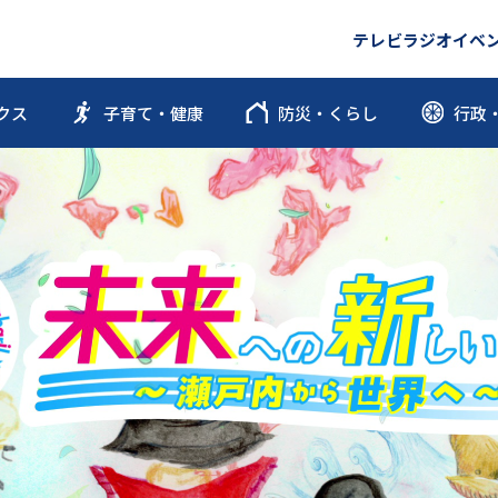
テレビ
ラジオ
イベ
クス
子育て・健康
防災・くらし
行政