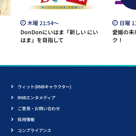
木曜 21:54～
日曜 1
DonDonにいはま「新しい にい
愛媛の未
はま」を目指して
ク！
ウィット(RNBキャラクター)
RNBエンタメディア
ご意見・お問い合わせ
採用情報
コンプライアンス