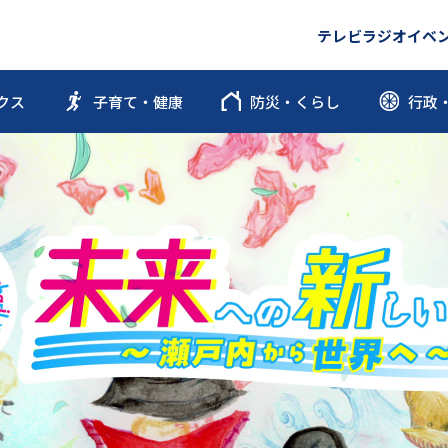
テレビ
ラジオ
イベ
クス
子育て・健康
防災・くらし
行政