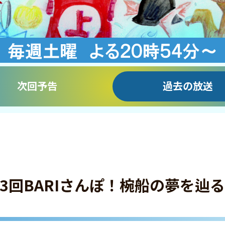
次回予告
過去の放送
「第3回BARIさんぽ！椀船の夢を辿